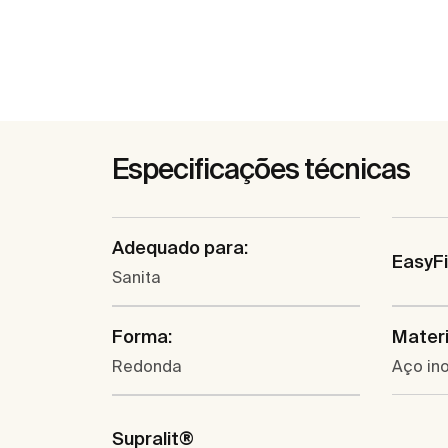
Especificações técnicas
Adequado para:
EasyF
Sanita
Forma:
Materi
Redonda
Aço in
Supralit®