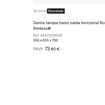
Victoria
Novidade
Sanita tanque baixo saída horizontal R
Rimless®
Ref:
A342V03000
355 x 655 x 760
73
,80 €
PRVP:
Ver mais