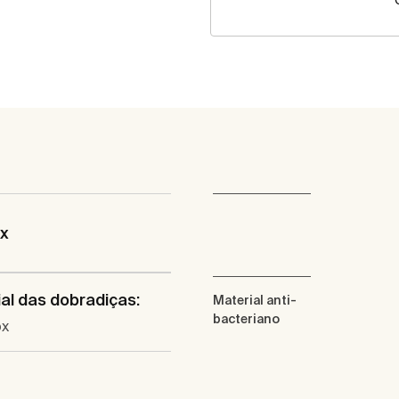
ix
al das dobradiças:
Material anti-
bacteriano
ox