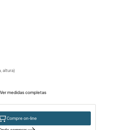
 altura)
Ver medidas completas
Compre on-line
Onde comprar