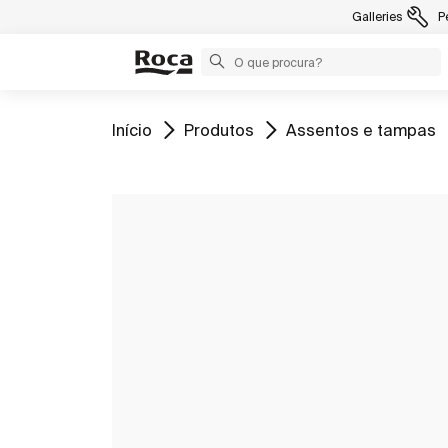
Galleries
P
Ir para
Ir para
Ir para
Início
Produtos
Assentos e tampas