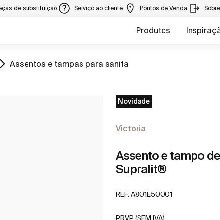
eças de substituição
Serviço ao cliente
Pontos de Venda
Sobr
Produtos
Inspiraç
Ir para
Assentos e tampas para sanita
Novidade
Victoria
Assento e tampo de 
Supralit®
REF:
A801E50001
PRVP (SEM IVA)