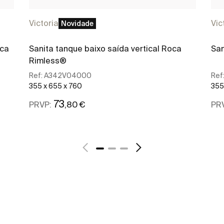
Victoria
Vic
Novidade
oca
Sanita tanque baixo saída vertical Roca
San
Rimless®
Ref:
A342V04000
Ref
355 x 655 x 760
355
73
,80 €
PRVP:
PR
Ver mais