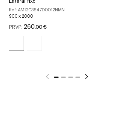
Lateral Fixo
Ref:
AM12C3847D0012NMN
900 x 2000
260
,00 €
PRVP:
Ver mais