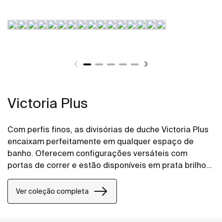
Victoria Plus
Com perfis finos, as divisórias de duche Victoria Plus
encaixam perfeitamente em qualquer espaço de
banho. Oferecem configurações versáteis com
portas de correr e estão disponíveis em prata brilho
ou preto mate escovado. O tratamento Maxiclean®
facilita a limpeza.
Ver coleção completa