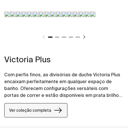
Victoria Plus
Com perfis finos, as divisórias de duche Victoria Plus
encaixam perfeitamente em qualquer espaço de
banho. Oferecem configurações versáteis com
portas de correr e estão disponíveis em prata brilho
ou preto mate escovado. O tratamento Maxiclean®
facilita a limpeza.
Ver coleção completa