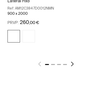
Lateral Fixo
Ref:
AM12C3847D0012NMN
900 x 2000
260
,00 €
PRVP:
Ver mais