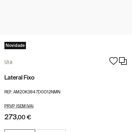
Novidade
Ura
Lateral Fixo
REF:
AM20K3847D0012NMN
PRVP (SEM IVA)
273
,00 €