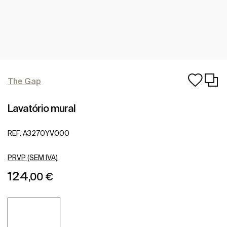
The Gap
Lavatório mural
REF:
A3270YV000
PRVP (SEM IVA)
124
,00 €