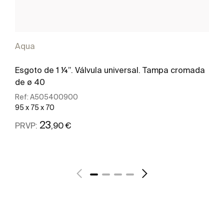
Aqua
Esgoto de 1 ¼”. Válvula universal. Tampa cromada
de ø 40
Ref:
A505400900
95 x 75 x 70
23
,90 €
PRVP:
Ver mais