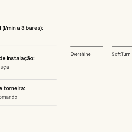
 (l/min a 3 bares):
Evershine
SoftTurn
de instalação:
ouça
e torneira:
omando