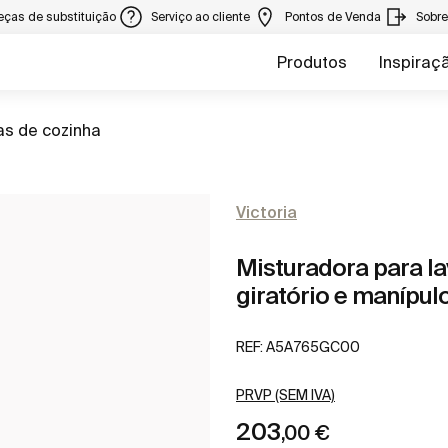
eças de substituição
Serviço ao cliente
Pontos de Venda
Sobr
Produtos
Inspiraç
as de cozinha
Victoria
Misturadora para la
giratório e manípu
REF:
A5A765GC00
PRVP (SEM IVA)
203
,00 €