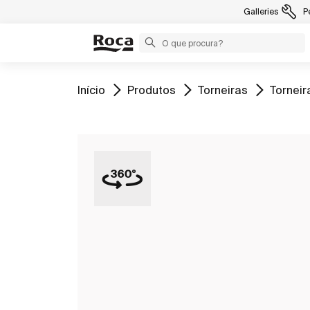
Galleries
P
Ir para
Ir para
Ir para
Ir para
Início
Produtos
Torneiras
Torneir