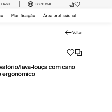
e a Roca
PORTUGAL
ão
Planificação
Área profissional
Voltar
vatório/lava-louça com cano
lo ergonómico