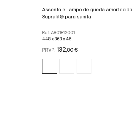
Assento e Tampo de queda amortecida
Supralit® para sanita
Ref:
A801E12001
448 x 363 x 46
132
,00 €
PRVP:
Ver mais