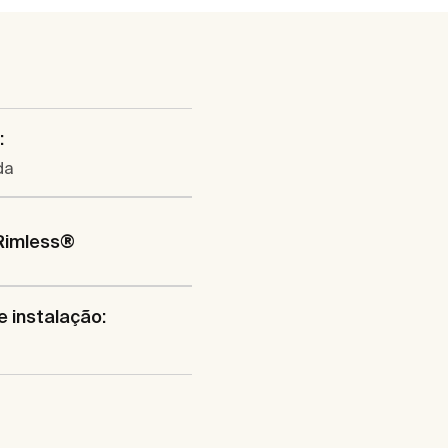
:
da
Rimless®
e instalação: