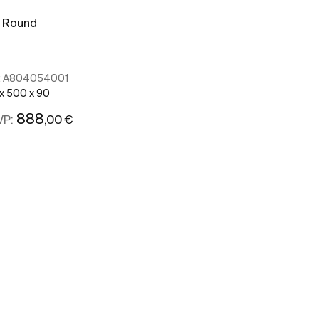
 Round
M3, formato 
:
A804054001
Ref:
A8040520
 x 500 x 90
395 x 490 x 73
888
645
,00 €
,0
VP:
PRVP:
Ver mais