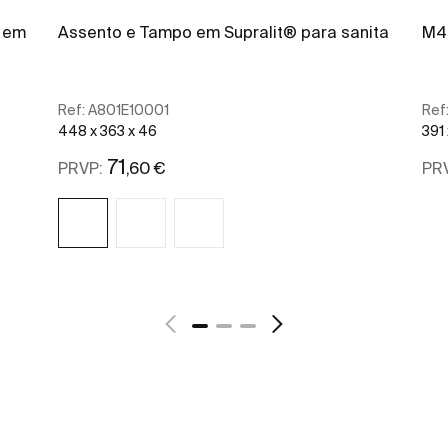
 em
Assento e Tampo em Supralit® para sanita
M4
Ref:
A801E10001
Ref
448 x 363 x 46
391
71
,60 €
PRVP:
PR
Ver mais