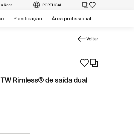
e a Roca
PORTUGAL
ão
Planificação
Área profissional
Voltar
 BTW Rimless® de saída dual