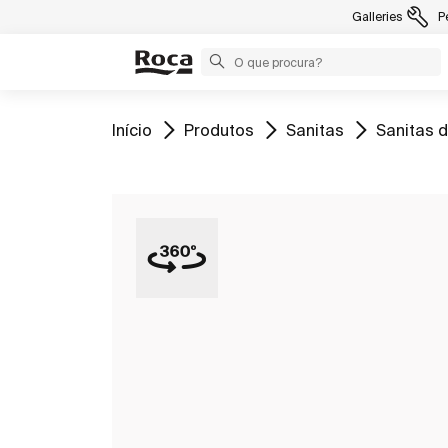
Galleries
P
Ir para
Ir para
Ir para
Ir para
Início
Produtos
Sanitas
Sanitas d