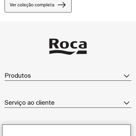
pequenos e grandes projetos de design, tanto em
Ver coleção completa
espaços públicos como em espaços privados.
Produtos
Serviço ao cliente
Sobre Nós