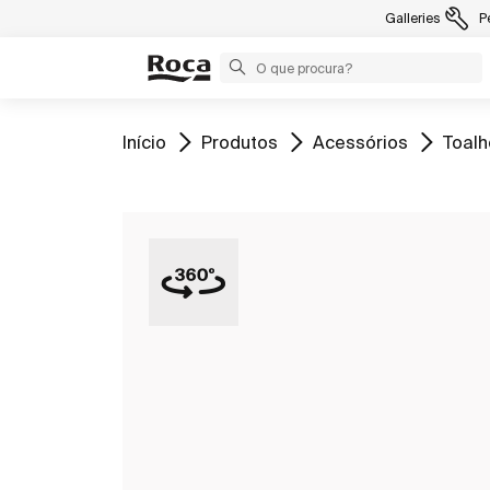
Galleries
P
Ir para
Ir para
Ir para
Ir par
Início
Produtos
Acessórios
Toalh