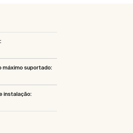
:
o máximo suportado:
e instalação: