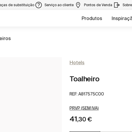
eças de substituição
Serviço ao cliente
Pontos de Venda
Sobr
Produtos
Inspiraç
a
eiros
Hotels
Toalheiro
REF:
A817575C00
PRVP (SEM IVA)
41
,30 €