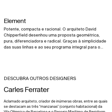
Element
Potente, compacta e racional. O arquiteto David
Chipperfield desenhou uma proposta geométrica,
pura, diferenciadora e radical. Graças à simplicidade
das suas linhas e ao seu programa integral para o
banho, é capaz de conviver com grande facilidade
com os distintos registos estilísticos que o interior
contemporâneo requer.
DESCUBRA OUTROS DESIGNERS
Carles Ferrater
Aclamado arquiteto, criador de inúmeras obras, entre as quais
se destacam as três “manzanas” (conjunto habitacional) da
Vila Olímpica de Barcelona e o Passeio Marítimo de Benidorm.