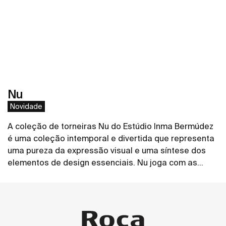
Nu
Novidade
A coleção de torneiras Nu do Estúdio Inma Bermúdez
é uma coleção intemporal e divertida que representa
uma pureza da expressão visual e uma síntese dos
elementos de design essenciais. Nu joga com as
cores de formas novas e criativas, permitindo toda
Ver mais
uma personalização da casa de banho.