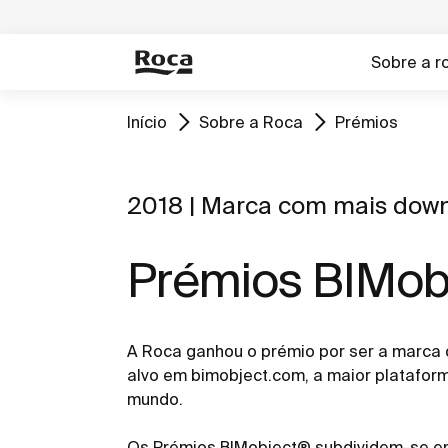
Sobre a r
Início
Sobre a Roca
Prémios
2018 | Marca com mais dow
Prémios BIMob
A Roca ganhou o prémio por ser a marca 
alvo em bimobject.com, a maior platafor
mundo.
Os Prémios BIMobject® subdividem-se em