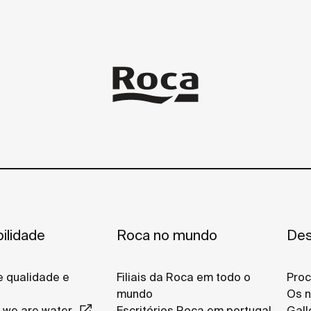
ilidade
Roca no mundo
Des
de qualidade e
Filiais da Roca em todo o
Proc
l
mundo
Os n
 we are water
Escritórios Roca em portugal
Gall