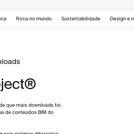
oca
Roca no mundo
Sustentabilidade
Design e 
nloads
ject®
de que mais downloads foi
ma de conteúdos BIM do
 seis prémios diferentes