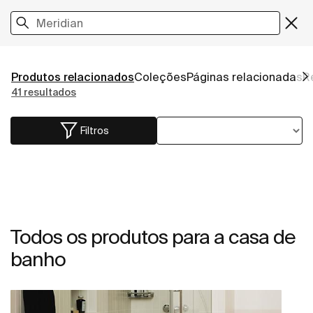
Produtos relacionados
Coleções
Páginas relacionadas
R
41 resultados
Filtros
Todos os produtos para a casa de
banho