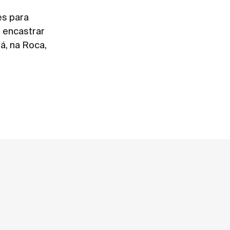
es para
e encastrar
á, na Roca,