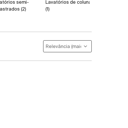
atórios semi-
Lavatórios de coluna
Acessórios 
astrados (2)
(1)
lavatórios (8)