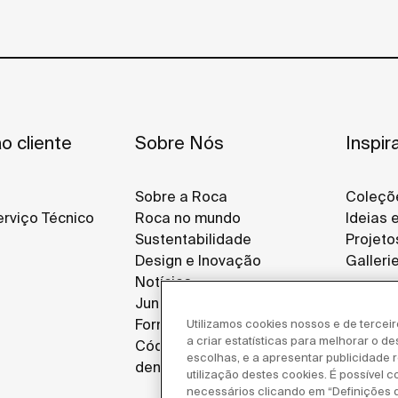
o cliente
Sobre Nós
Inspir
Sobre a Roca
Coleçõ
rviço Técnico
Roca no mundo
Ideias 
Sustentabilidade
Projeto
Design e Inovação
Galleri
Notícias
Junte-se a Nós
Fornecedores
Utilizamos cookies nossos e de tercei
a criar estatísticas para melhorar o d
Código de ética e canal de
escolhas, e a apresentar publicidade re
denúncias
utilização destes cookies. É possível c
necessários clicando em “Definições 