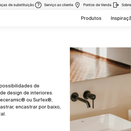
eças de substituição
Serviço ao cliente
Pontos de Venda
Sobr
Produtos
Inspiraç
 possibilidades de
de design de interiores.
ineceramic® ou Surfex®,
strar, encastrar por baixo,
l.​