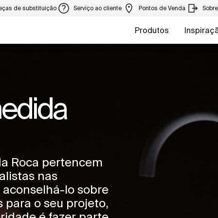
eças de substituição
Serviço ao cliente
Pontos de Venda
Sobr
Produtos
Inspiraç
medida
 da Roca pertencem
alistas nas
 aconselhá-lo sobre
para o seu projeto,
oridade é fazer parte