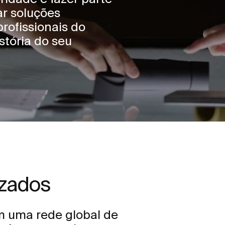
ar soluções
rofissionais do
stória do seu
izados
m uma rede global de