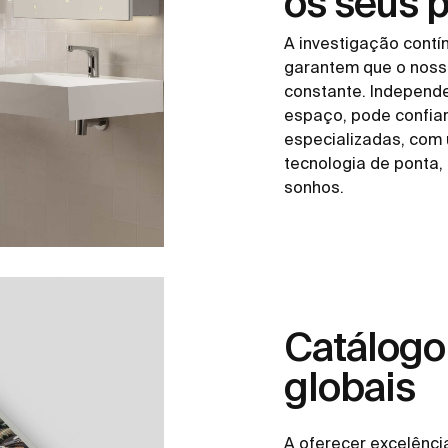
os seus p
A investigação contí
garantem que o noss
constante. Independ
espaço, pode confia
especializadas, com
tecnologia de ponta,
sonhos.
Catálogo
globais
A oferecer excelênc