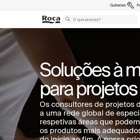
Galleries
P
Soluções à 
para projetos
Os consultores de projetos
a uma rede global de especi
respetivas áreas que podem
os produtos mais adequados 
do início ao fim. A nossa pri