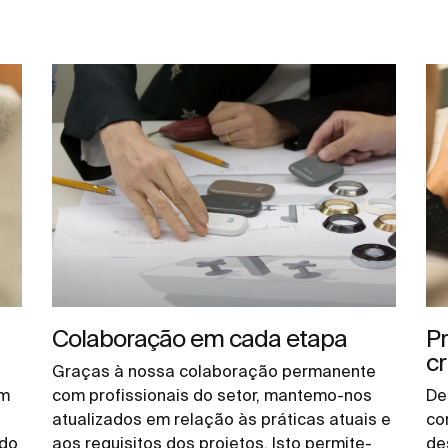
Colaboração em cada etapa
P
cr
Graças à nossa colaboração permanente
um
com profissionais do setor, mantemo-nos
De
atualizados em relação às práticas atuais e
co
 do
aos requisitos dos projetos. Isto permite-
de