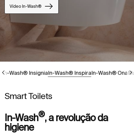
Vídeo In-Wash®
Ir para
Ir para
I
In-Wash® Insignia
In-Wash® Inspira
In-Wash® Ona
Mu
Smart Toilets
®
In-Wash
, a revolução da
higiene