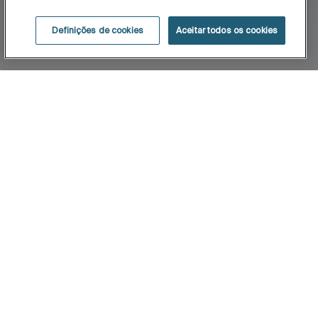
Definições de cookies
Aceitar todos os cookies
Início
Baby
Desenhado especialmente para crianças. Baby,
com as suas dimensões adaptadas, procura dar o
máximo conforto ao público infantil.