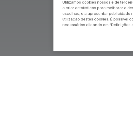
Utilizamos cookies nossos e de tercei
a criar estatísticas para melhorar o d
escolhas, e a apresentar publicidade re
utilização destes cookies. É possível c
necessários clicando em “Definições 
m estilo ao espaço de banho. Esta é
 suaves, elegantes e frescos. A
ásicas e altamente adaptáveis a