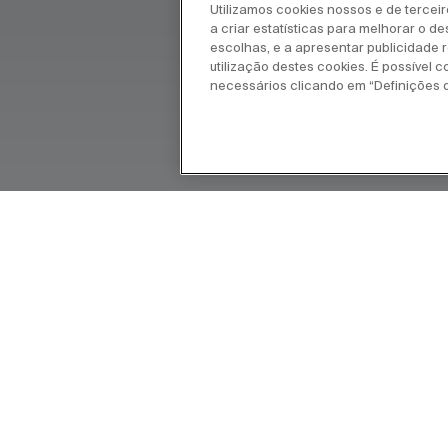
Utilizamos cookies nossos e de tercei
a criar estatísticas para melhorar o d
escolhas, e a apresentar publicidade re
utilização destes cookies. É possível c
necessários clicando em “Definições 
-se numa coleção que aposta na
cional. Um equipamento de cozinha
e eficiência para um utilizador que