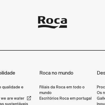
ilidade
Roca no mundo
Des
de qualidade e
Filiais da Roca em todo o
Proc
l
mundo
Os n
 we are water
Escritórios Roca em portugal
Gall
as sustentáveis
Inov