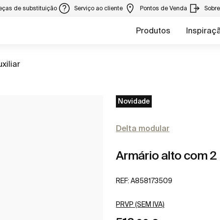
eças de substituição
Serviço ao cliente
Pontos de Venda
Sobr
Produtos
Inspiraç
xiliar
Novidade
Delta modular
Armário alto com 2
REF:
A858173509
PRVP (SEM IVA)