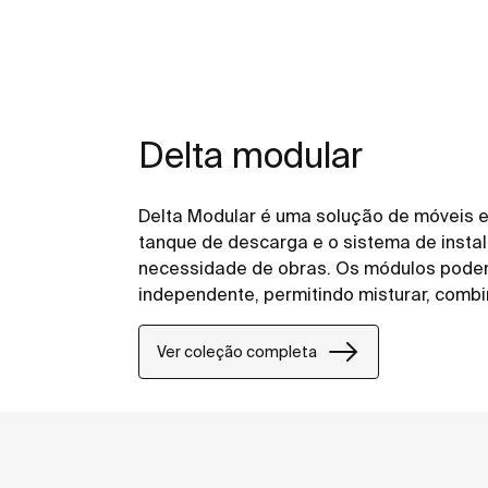
Delta modular
Delta Modular é uma solução de móveis e
tanque de descarga e o sistema de inst
necessidade de obras. Os módulos podem
independente, permitindo misturar, combi
acordo com a sua visão. Adapte-o ao seu 
única coisa em que precisa de se concent
Ver coleção completa