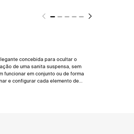
legante concebida para ocultar o
alação de uma sanita suspensa, sem
 funcionar em conjunto ou de forma
nar e configurar cada elemento de
espaço e ao seu estilo, para que a
rar seja torná-lo verdadeiramente seu.