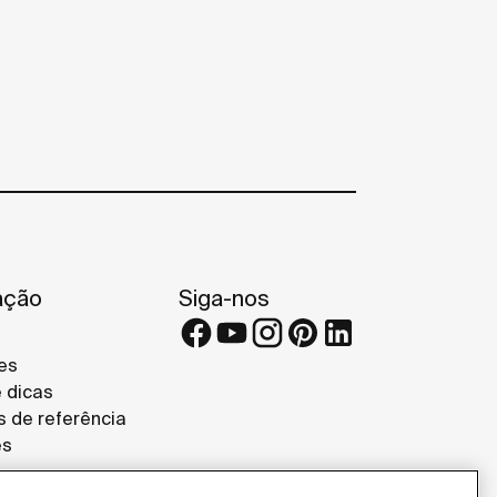
ação
Siga-nos
es
e dicas
s de referência
es