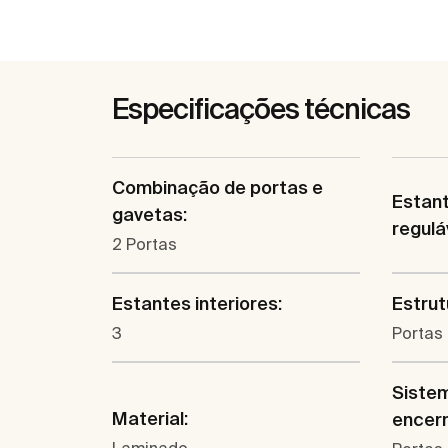
Especificações técnicas
Combinação de portas e
Estant
gavetas:
regulá
2 Portas
Estantes interiores:
Estrut
3
Portas
Sistem
Material:
encer
Laminado