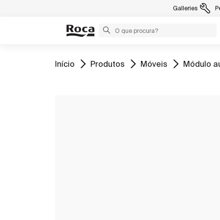
Galleries
P
Ir para
Ir para
Ir para
Ir para
Início
Produtos
Móveis
Módulo au