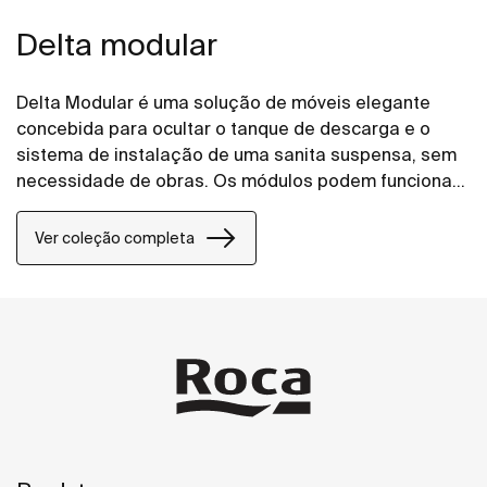
Delta modular
Delta Modular é uma solução de móveis elegante
concebida para ocultar o tanque de descarga e o
sistema de instalação de uma sanita suspensa, sem
necessidade de obras. Os módulos podem funcionar
em conjunto ou de forma independente, permitindo
misturar, combinar e configurar cada elemento de
Ver coleção completa
acordo com a sua visão. Adapte-o ao seu espaço e
ao seu estilo, para que a única coisa em que precisa
de se concentrar seja torná-lo verdadeiramente seu.