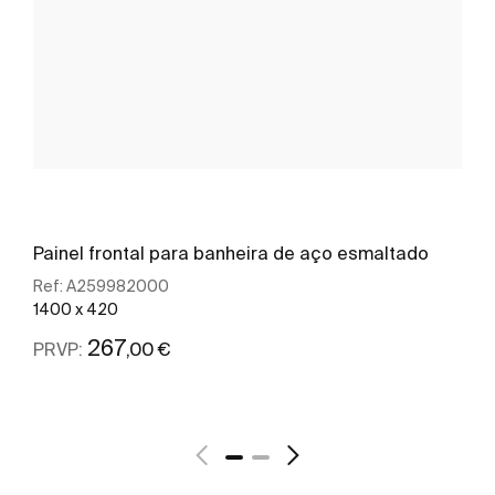
Painel frontal para banheira de aço esmaltado
Ref:
A259982000
1400 x 420
267
,00 €
PRVP:
Ver mais