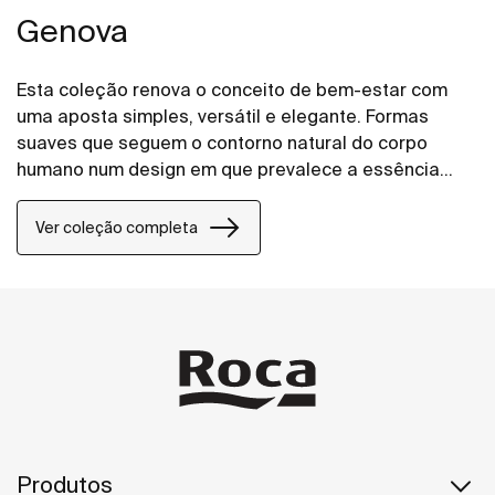
Genova
Esta coleção renova o conceito de bem-estar com
uma aposta simples, versátil e elegante. Formas
suaves que seguem o contorno natural do corpo
humano num design em que prevalece a essência
das formas puras. O resultado é um conjunto
perfeitamente adaptável a qualquer espaço de
Ver coleção completa
banho.
Produtos