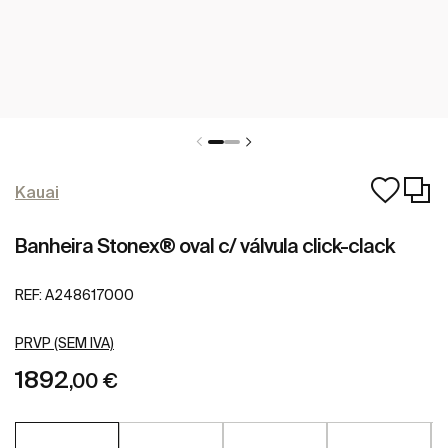
Kauai
Banheira Stonex® oval c/ válvula click-clack
REF:
A248617000
PRVP (SEM IVA)
1892
,00 €