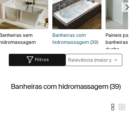
Banheiras sem
Banheiras com
Paineis pa
hidromassagem
hidromassagem (39)
banheiras 
duche
Filtros
Banheiras com hidromassagem (39)