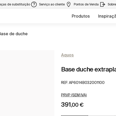
eças de substituição
Serviço ao cliente
Pontos de Venda
Sobr
Produtos
Inspiraç
r para
Base de duche
Aquos
Base duche extrap
REF:
AP6014B032001100
PRVP (SEM IVA)
391
,00 €