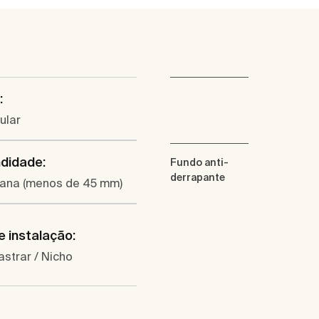
:
ular
didade:
Fundo anti-
derrapante
plana (menos de 45 mm)
e instalação:
strar / Nicho