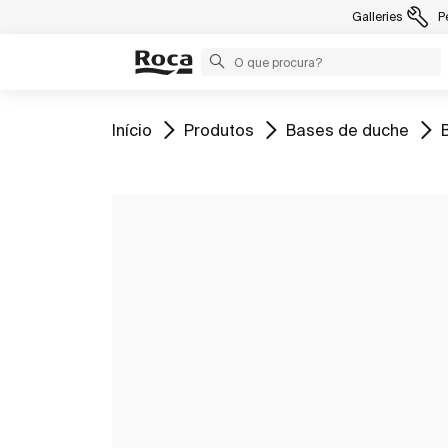
Galleries
P
Ir para
Ir para
Ir para
I
Início
Produtos
Bases de duche