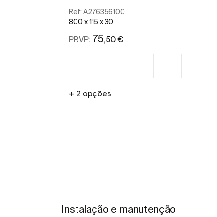
Ref:
A276356100
800 x 115 x 30
75
,50 €
PRVP:
+ 2 opções
Ver mais
Instalação e manutenção