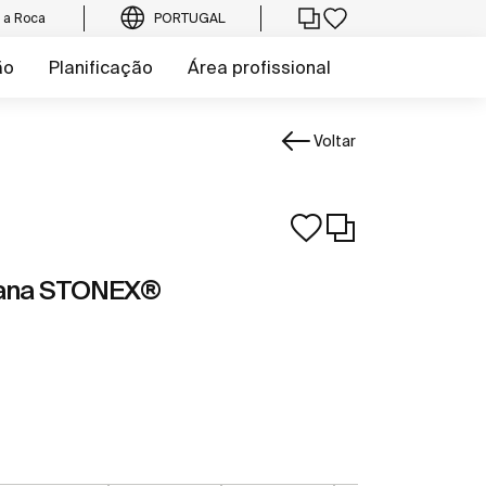
e a Roca
PORTUGAL
ão
Planificação
Área profissional
Voltar
lana STONEX®