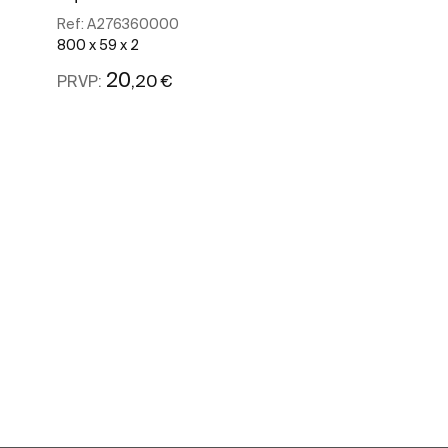
Ref:
A276360000
800 x 59 x 2
20
,20 €
PRVP:
Ver mais