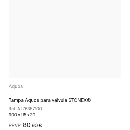
Aquos
Tampa Aquos para válvula STONEX®
Ref:
A276357100
900 x 115 x 30
80
,90 €
PRVP: