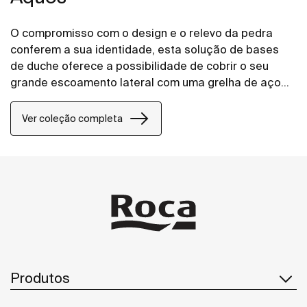
O compromisso com o design e o relevo da pedra
conferem a sua identidade, esta solução de bases
de duche oferece a possibilidade de cobrir o seu
grande escoamento lateral com uma grelha de aço
inoxidável ou com uma tampa feita de STONEX® com
o mesmo acabamento da base de duche.
Ver coleção completa
Produtos