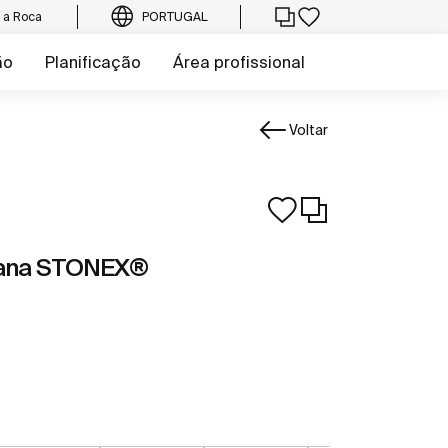
e a Roca
PORTUGAL
ão
Planificação
Área profissional
Voltar
lana STONEX®