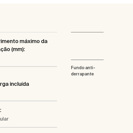
imento máximo da
ação (mm):
Fundo anti-
derrapante
ga incluída
:
ular