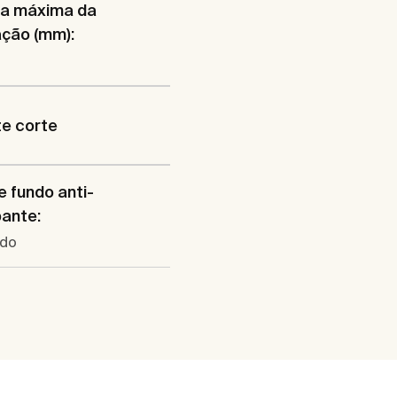
ra máxima da
ação (mm):
e corte
e fundo anti-
ante:
ado