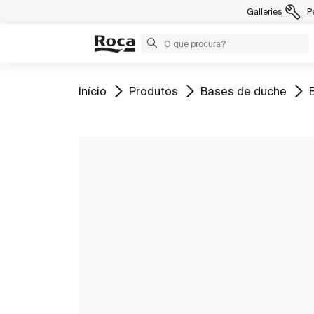
Galleries
P
Ir para
Ir para
Ir para
I
Início
Produtos
Bases de duche