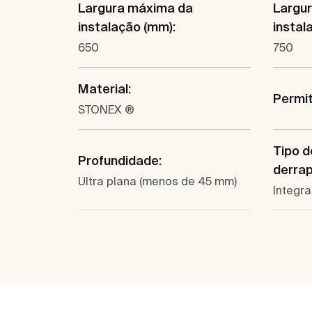
Largura máxima da
Largu
instalação (mm):
instal
650
750
Material:
Permit
STONEX ®
Tipo d
Profundidade:
derrap
Ultra plana (menos de 45 mm)
Integr