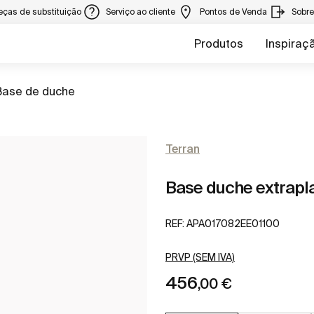
eças de substituição
Serviço ao cliente
Pontos de Venda
Sobr
Produtos
Inspiraç
r para
Base de duche
Terran
Base duche extrap
REF:
APA017082EE01100
PRVP (SEM IVA)
456
,00 €