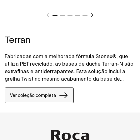
Terran
Fabricadas com a melhorada fórmula Stonex®, que
utiliza PET reciclado, as bases de duche Terran-N são
extrafinas e antiderrapantes. Esta solução inclui a
grelha Twist no mesmo acabamento da base de
duche, mas o design pode ser alterado adicionando
uma grelha Mosaico ou Tijolo.
Ver coleção completa