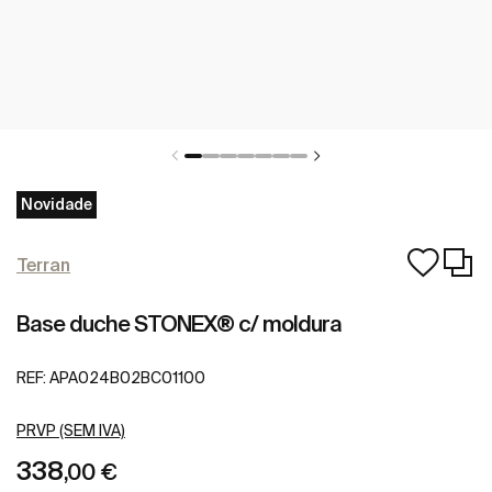
Novidade
Terran
Base duche STONEX® c/ moldura
REF:
APA024B02BC01100
PRVP (SEM IVA)
338
,00 €