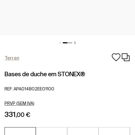
Terran
Bases de duche em STONEX®
REF:
APA014B02EE01100
PRVP (SEM IVA)
331
,00 €