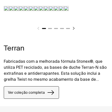
Terran
Fabricadas com a melhorada fórmula Stonex®, que
utiliza PET reciclado, as bases de duche Terran-N são
extrafinas e antiderrapantes. Esta solução inclui a
grelha Twist no mesmo acabamento da base de
duche, mas o design pode ser alterado adicionando
uma grelha Mosaico ou Tijolo.
Ver coleção completa