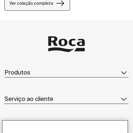
uma grelha Mosaico ou Tijolo.
Ver coleção completa
Produtos
Serviço ao cliente
Sobre Nós