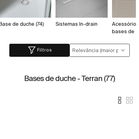
Base de duche (74)
Sistemas In-drain
Acessórios
bases de d
Filtros
Bases de duche - Terran (77)