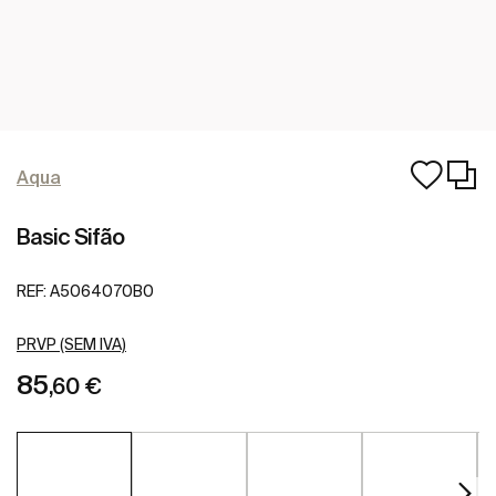
Aqua
Basic Sifão
REF:
A5064070B0
PRVP (SEM IVA)
85
,60 €