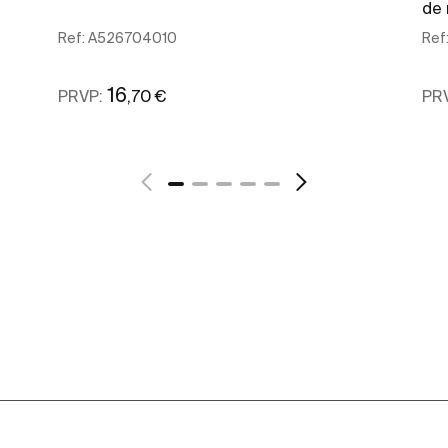
de
Ref:
A526704010
Ref
16
,70 €
PRVP:
PR
Ver mais