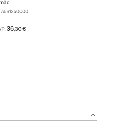
 mão
:
A5B1250C00
Ref:
A5B1350C
36
34
,30 €
,10 €
VP:
PRVP:
Ver mais