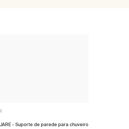
l
Wall
ARE - Suporte de parede para chuveiro
Suporte de pa