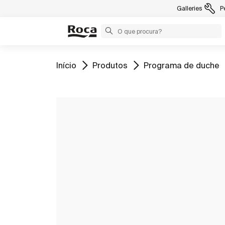
Galleries
P
Ir para
Ir para
Ir para
Início
Produtos
Programa de duche