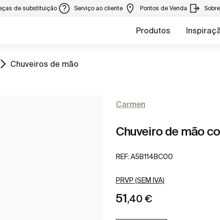
eças de substituição
Serviço ao cliente
Pontos de Venda
Sobr
Produtos
Inspiraç
Ir para
Chuveiros de mão
Carmen
Chuveiro de mão co
REF:
A5B114BC00
PRVP (SEM IVA)
51
,40 €