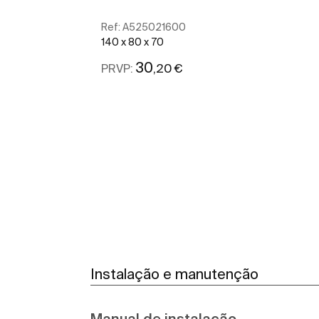
Ref:
A525021600
140 x 80 x 70
30
,20 €
PRVP:
Ver mais
Instalação e manutenção
Manual de instalação