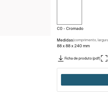
C0 - Cromado
Medidas
(comprimento, largura,
88 x 88 x 240 mm
Ficha de produto (pdf)