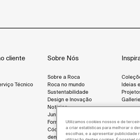
o cliente
Sobre Nós
Inspir
Sobre a Roca
Coleçõ
rviço Técnico
Roca no mundo
Ideias 
Sustentabilidade
Projeto
Design e Inovação
Galleri
Notícias
Junte-se a Nós
Fornecedores
Utilizamos cookies nossos e de tercei
a criar estatísticas para melhorar o d
Código de ética e canal de
escolhas, e a apresentar publicidade re
denúncias
utilização destes cookies. É possível c