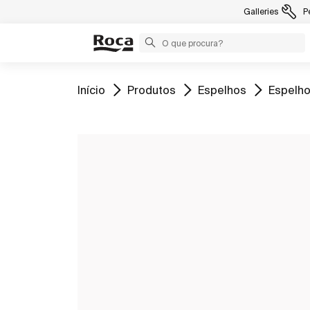
Galleries
P
Ir para
Ir para
Ir para
Ir para
Início
Produtos
Espelhos
Espelho