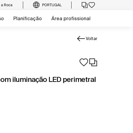
e a Roca
PORTUGAL
ão
Planificação
Área profissional
Voltar
com iluminação LED perimetral