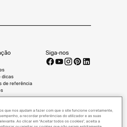
ação
Siga-nos
es
e dicas
s de referência
es
ros que nos ajudam a fazer com que o site funcione corretamente,
esempenho, a recordar preferências do utilizador e as suas
levante. Ao clicar em “Aceitar todos os cookies”, aceita a
onfigurar ou rejeitar os cookies que não sejam estritamente