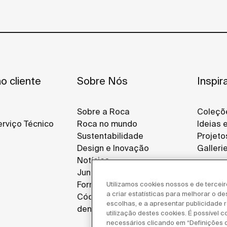
o cliente
Sobre Nós
Inspir
Sobre a Roca
Coleçõ
rviço Técnico
Roca no mundo
Ideias 
Sustentabilidade
Projeto
Design e Inovação
Galleri
Notícias
Junte-se a Nós
Fornecedores
Utilizamos cookies nossos e de tercei
a criar estatísticas para melhorar o d
Código de ética e canal de
escolhas, e a apresentar publicidade re
denúncias
utilização destes cookies. É possível c
necessários clicando em “Definições 