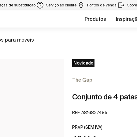
eças de substituição
Serviço ao cliente
Pontos de Venda
Sobr
Produtos
Inspiraç
os para móveis
Novidade
The Gap
Conjunto de 4 patas
REF:
A816827485
PRVP (SEM IVA)