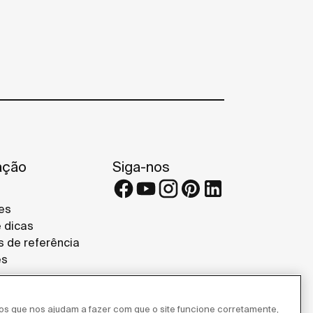
ação
Siga-nos
es
e dicas
s de referência
es
ros que nos ajudam a fazer com que o site funcione corretamente,