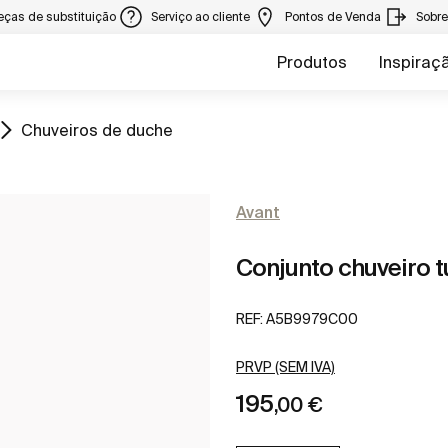
eças de substituição
Serviço ao cliente
Pontos de Venda
Sobr
Produtos
Inspiraç
Ir para
Chuveiros de duche
Avant
Conjunto chuveiro t
REF:
A5B9979C00
PRVP (SEM IVA)
195
,00 €