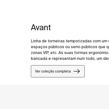
Avant
Linha de torneiras temporizadas com um 
espaços públicos ou semi-públicos que qu
zonas VIP, etc. As suas formas ergonómic
bancada e representam num todo, um desi
Graças ao seu botão SOFT, esta é uma co
idosas e crianças.
Ver coleção completa