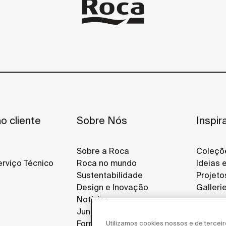
o cliente
Sobre Nós
Inspir
Sobre a Roca
Coleçõ
rviço Técnico
Roca no mundo
Ideias 
Sustentabilidade
Projeto
Design e Inovação
Galleri
Notícias
Junte-se a Nós
Fornecedores
Utilizamos cookies nossos e de tercei