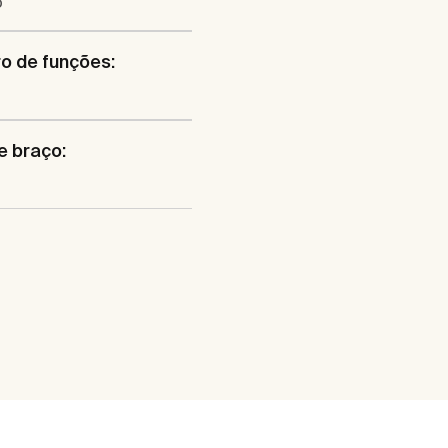
o
o de funções:
e braço: