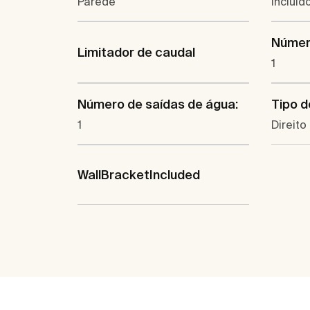
Parede
Incluíd
Númer
Limitador de caudal
1
Número de saídas de água:
Tipo d
1
Direito
WallBracketIncluded