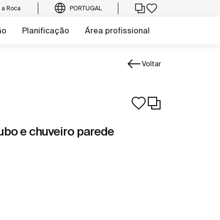
e a Roca
PORTUGAL
ão
Planificação
Área profissional
Voltar
ubo e chuveiro parede