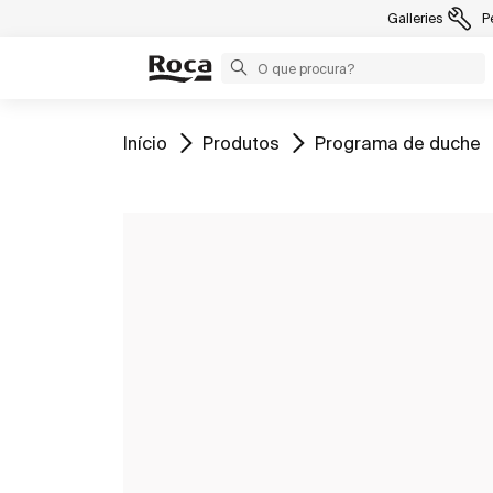
Galleries
P
Ir para
Ir para
Ir para
Início
Produtos
Programa de duche