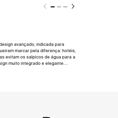
design avançado, indicada para
eiram marcar pela diferença: hotéis,
as evitam os salpicos de água para a
gn muito integrado e elegante.
leção de uso fácil, para pessoas