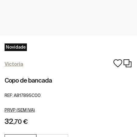
Novidade
Victoria
Copo de bancada
REF:
A817895C00
PRVP (SEM IVA)
32
,70 €