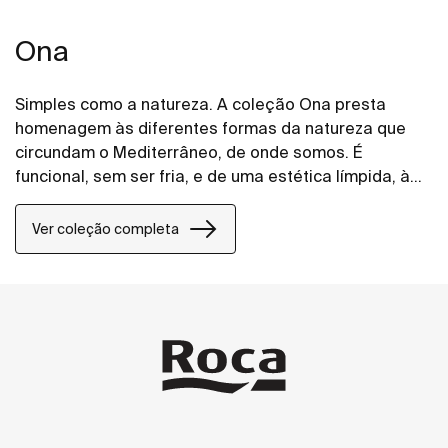
Ona
Simples como a natureza. A coleção Ona presta
homenagem às diferentes formas da natureza que
circundam o Mediterrâneo, de onde somos. É
funcional, sem ser fria, e de uma estética límpida, à
imagem do calor inerente do ambiente natural, feita
para quem aprecia o poder das paisagens
Ver coleção completa
silenciosas.