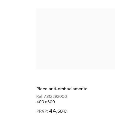
Placa anti-embaciamento
Ref:
A812292000
400 x 600
44
,50 €
PRVP: