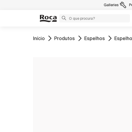
Galleries
P
Ir para
Ir para
Ir para
Ir para
Início
Produtos
Espelhos
Espelho