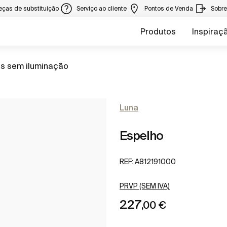
eças de substituição
Serviço ao cliente
Pontos de Venda
Sobr
Produtos
Inspiraç
s sem iluminação
Luna
Espelho
REF:
A812191000
PRVP (SEM IVA)
227
,00 €