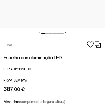
Luna
Espelho com iluminação LED
REF:
A812399000
PRVP (SEM IVA)
387
,00 €
Medidas
(comprimento, largura, altura)