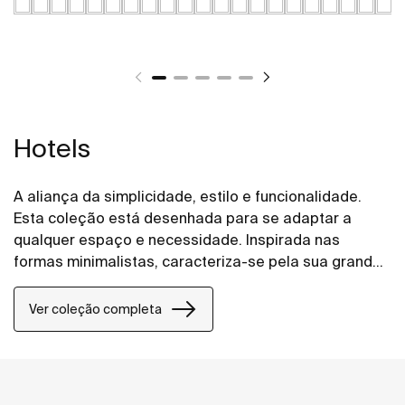
Hotels
A aliança da simplicidade, estilo e funcionalidade.
Esta coleção está desenhada para se adaptar a
qualquer espaço e necessidade. Inspirada nas
formas minimalistas, caracteriza-se pela sua grande
versatilidade. Uma solução pensada para os
pequenos e grandes projetos de design, tanto em
Ver coleção completa
espaços públicos como em espaços privados.