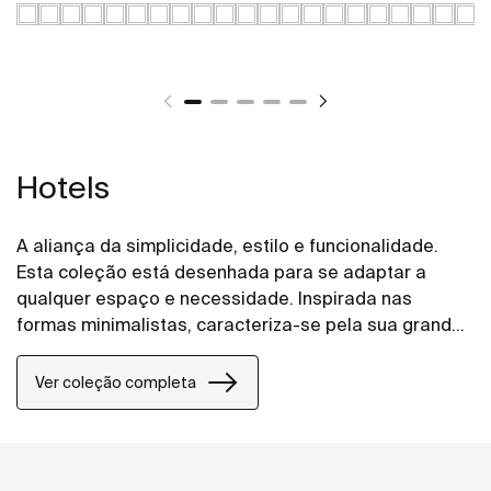
Hotels
A aliança da simplicidade, estilo e funcionalidade.
Esta coleção está desenhada para se adaptar a
qualquer espaço e necessidade. Inspirada nas
formas minimalistas, caracteriza-se pela sua grande
versatilidade. Uma solução pensada para os
pequenos e grandes projetos de design, tanto em
Ver coleção completa
espaços públicos como em espaços privados.