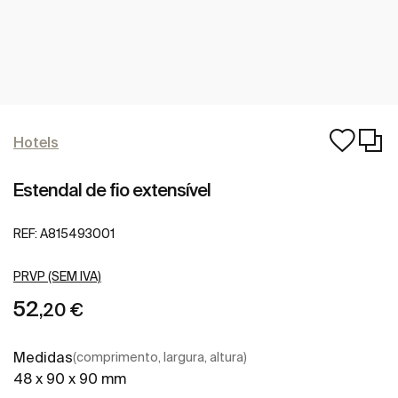
Hotels
Estendal de fio extensível
REF:
A815493001
PRVP (SEM IVA)
52
,20 €
Medidas
(comprimento, largura, altura)
48 x 90 x 90 mm