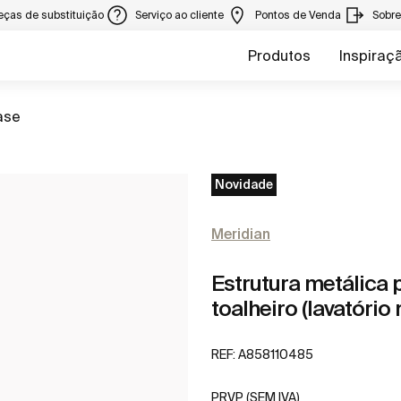
eças de substituição
Serviço ao cliente
Pontos de Venda
Sobr
Produtos
Inspiraç
ase
Novidade
Meridian
Estrutura metálica p
toalheiro (lavatório 
REF:
A858110485
PRVP (SEM IVA)