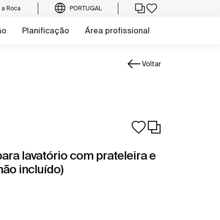
e a Roca
PORTUGAL
ão
Planificação
Área profissional
Voltar
ara lavatório com prateleira e
não incluído)