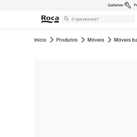
Galleries
P
Ir para
Ir para
Ir para
Ir para
Início
Produtos
Móveis
Móveis b