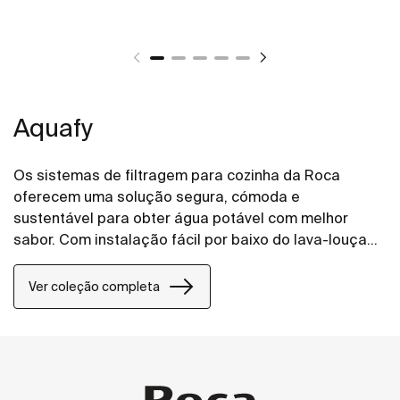
Aquafy
Os sistemas de filtragem para cozinha da Roca
oferecem uma solução segura, cómoda e
sustentável para obter água potável com melhor
sabor. Com instalação fácil por baixo do lava-louças,
a coleção é composta por uma gama de torneiras
com quatro designs e três acabamentos, todas elas
Ver coleção completa
equipadas com um filtro de cinco etapas. Sempre
que é necessário substituir o filtro, a luz LED acende-
se.