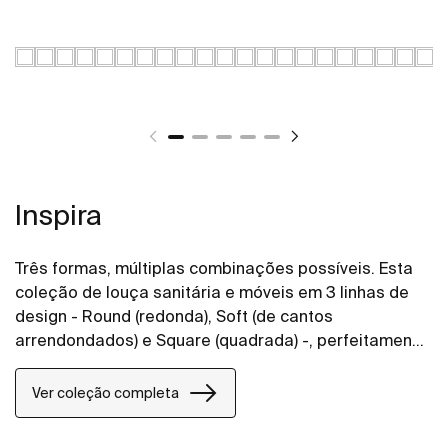
Inspira
Três formas, múltiplas combinações possíveis. Esta
coleção de louça sanitária e móveis em 3 linhas de
design - Round (redonda), Soft (de cantos
arrendondados) e Square (quadrada) -, perfeitamente
combináveis entre si, permite dar vida aos espaços
de banho de todos os estilos.
Ver coleção completa