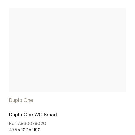
Duplo One
Duplo One WC Smart
Ref:
A890078020
475 x 107 x 1190