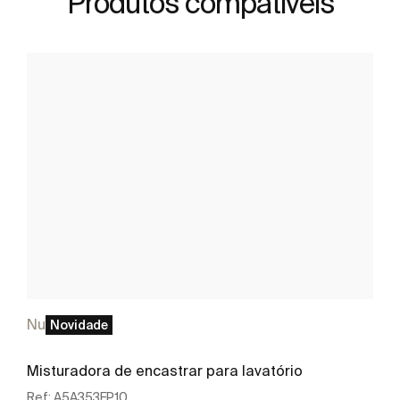
Produtos compatíveis
Nu
Novidade
Misturadora de encastrar para lavatório
Ref:
A5A353FP10