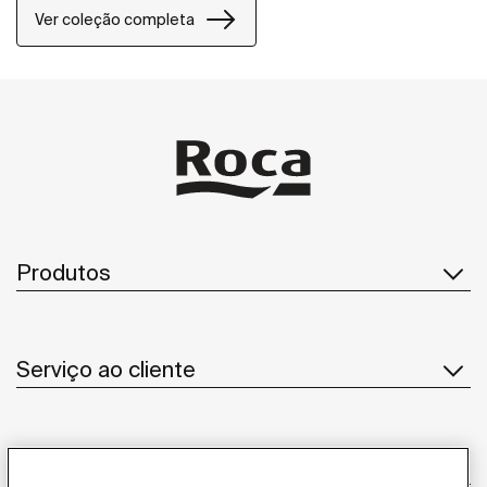
uma personalização da casa de banho.
Ver coleção completa
Produtos
Serviço ao cliente
Sobre Nós