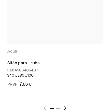
Aqua
Sifão para 1 cuba
Ref:
A506405407
340 x 280 x 100
7
,66 €
PRVP:
Ver mais