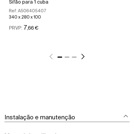
Sifão para 1 cuba
Ref:
A506405407
340 x 280 x 100
7
,66 €
PRVP:
Ver mais
Instalação e manutenção